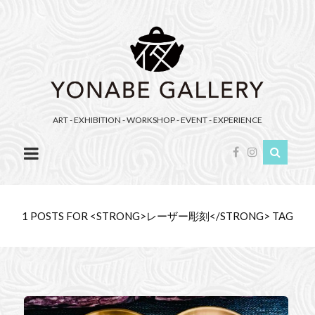
YONABE
GALLERY（ヨ
ナ
べ
ギ
ャ
ART - EXHIBITION - WORKSHOP - EVENT - EXPERIENCE
ラ
リ
ー）
1 POSTS FOR <STRONG>レーザー彫刻</STRONG> TAG