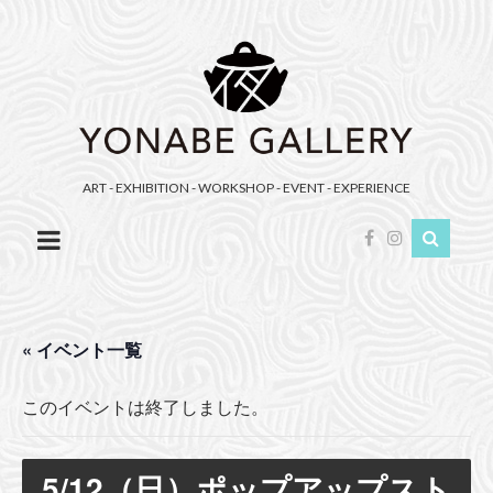
YONABE
GALLERY（ヨ
ナ
べ
ギ
ャ
ART - EXHIBITION - WORKSHOP - EVENT - EXPERIENCE
ラ
リ
ー）
« イベント一覧
このイベントは終了しました。
5/12（日）ポップアップスト