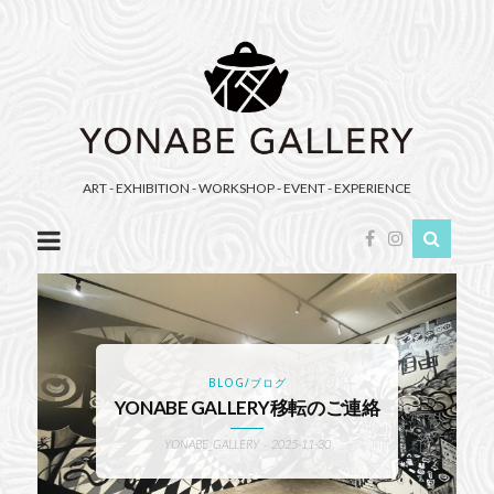
YONABE
GALLERY（ヨ
ナ
べ
ギ
ART - EXHIBITION - WORKSHOP - EVENT - EXPERIENCE
ャ
ラ
リ
ー）
BLOG/ブログ
BLOG/ブログ
BLOG/ブログ
Paint Bar -YONABE Plus- vol.0｜2025.7.19 –
Paint Bar -YONABE Plus- vol.0｜2025.7.19 –
Paint Bar -YONABE Plus- vol.0｜2025.7.19 –
土偶展 [ JOMON – 2025 ] 03.22(sat)〜
土偶展 [ JOMON – 2025 ] 03.22(sat)〜
土偶展 [ JOMON – 2025 ] 03.22(sat)〜
-θGLASS presents- HOWL vol.7
-θGLASS presents- HOWL vol.7
-θGLASS presents- HOWL vol.7
YONABE GALLERY移転のご連絡
YONABE GALLERY移転のご連絡
YONABE GALLERY移転のご連絡
04.20(sun)
04.20(sun)
04.20(sun)
7.20
7.20
7.20
YONABE_GALLERY
YONABE_GALLERY
YONABE_GALLERY
2025-03-19
2025-03-19
2025-03-19
YONABE_GALLERY
YONABE_GALLERY
YONABE_GALLERY
-
-
-
2025-11-30
2025-11-30
2025-11-30
-
-
-
YONABE_GALLERY
YONABE_GALLERY
YONABE_GALLERY
YONABE_GALLERY
YONABE_GALLERY
YONABE_GALLERY
2025-06-25
2025-02-21
2025-06-25
2025-02-21
2025-06-25
2025-02-21
-
-
-
-
-
-