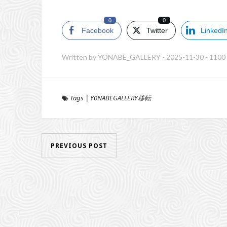
0
0
Facebook
Twitter
LinkedI
Written by
YONABE_GALLERY
-
2025-11-30
-
1100
Tags
|
Y0NABEGALLERY移転
PREVIOUS POST