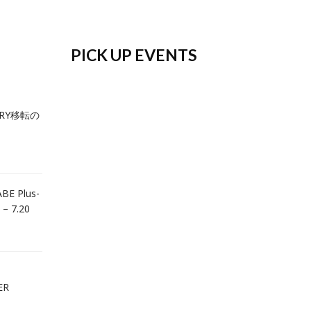
PICK UP EVENTS
ERY移転の
BE Plus-
 – 7.20
ER