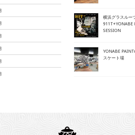
月
横浜グラスルー
月
911T+YONABE 
SESSION
月
月
YONABE PAIN
スケート場
月
月