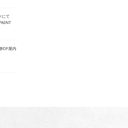
ツにて
PAINT
T@DF屋内