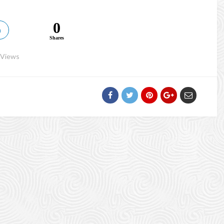
0
n
Shares
 Views