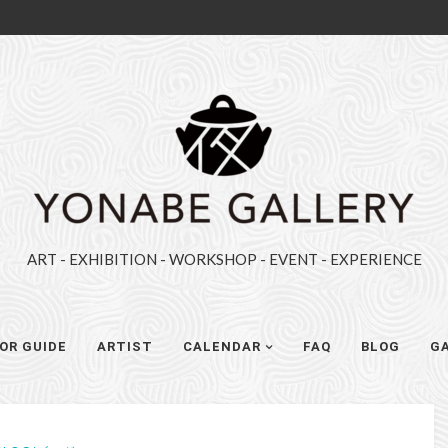
YONABE
GALLERY（ヨ
ナ
べ
ギ
ART - EXHIBITION - WORKSHOP - EVENT - EXPERIENCE
ャ
ラ
リ
OR GUIDE
ARTIST
CALENDAR
FAQ
BLOG
GA
ー）