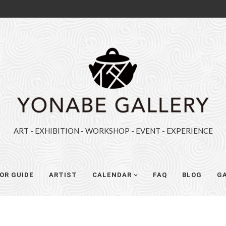
YONABE
GALLERY（ヨ
ナ
べ
ギ
ART - EXHIBITION - WORKSHOP - EVENT - EXPERIENCE
ャ
ラ
リ
OR GUIDE
ARTIST
CALENDAR
FAQ
BLOG
GA
ー）