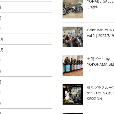
YONABE GALL
ご連絡
月
月
月
Paint Bar -YONA
vol.0｜2025.7.19
2月
1月
土偶ビール by
月
YOKOHAMA BE
月
月
横浜グラスルー
月
911T+YONABE 
SESSION
月
月