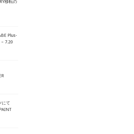
ERY移転の
BE Plus-
 – 7.20
ER
ツにて
PAINT