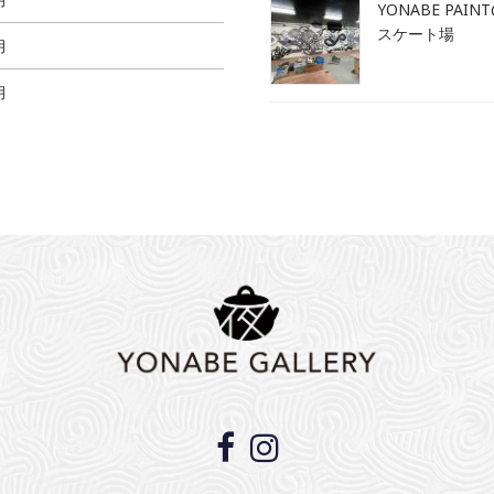
YONABE PAIN
スケート場
月
月