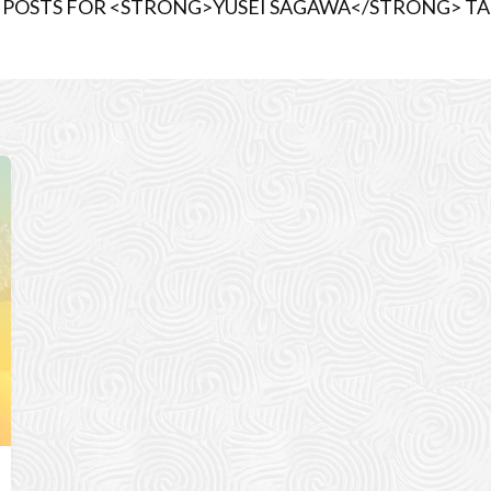
 POSTS FOR <STRONG>YUSEI SAGAWA</STRONG> T