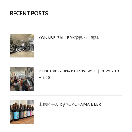
RECENT POSTS
YONABE GALLERY移転のご連絡
Paint Bar -YONABE Plus- vol.0｜2025.7.19
– 7.20
土偶ビール by YOKOHAMA BEER