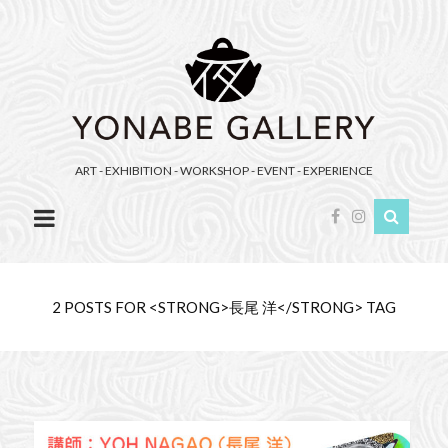
YONABE
GALLERY（ヨ
ナ
べ
ギ
ャ
ART - EXHIBITION - WORKSHOP - EVENT - EXPERIENCE
ラ
リ
ー）
2 POSTS FOR <STRONG>長尾 洋</STRONG> TAG