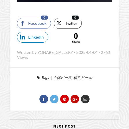
0
0
Facebook
Twitter
0
LinkedIn
Shares
Written by
YONABE_GALLERY
-
2025-04-04
-
2763
Views
Tags
|
土偶ビール
,
横浜ビール
NEXT POST