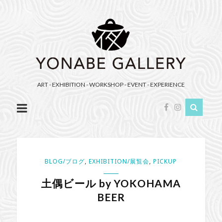
YONABE
GALLERY（ヨ
ナ
べ
ギ
ャ
ART - EXHIBITION - WORKSHOP - EVENT - EXPERIENCE
ラ
リ
ー）
BLOG/ブログ
,
EXHIBITION/展覧会
,
PICKUP
土偶ビール by YOKOHAMA
BEER