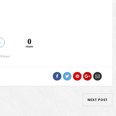
0
n
Shares
 Views
NEXT POST