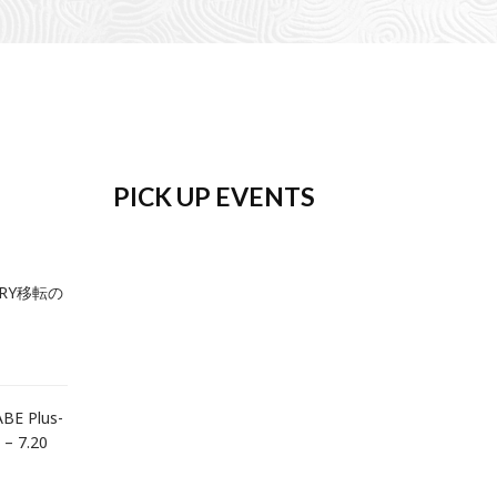
PICK UP EVENTS
ERY移転の
BE Plus-
 – 7.20