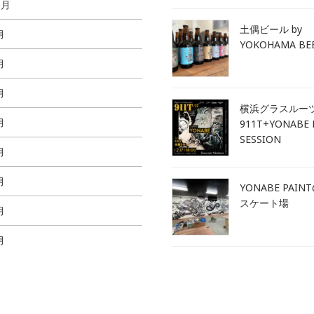
1月
土偶ビール by
月
YOKOHAMA BE
月
月
横浜グラスルー
月
911T+YONABE 
SESSION
月
月
YONABE PAIN
スケート場
月
月