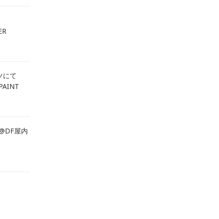
ER
ツにて
PAINT
T@DF屋内