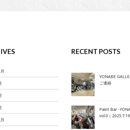
IVES
RECENT POSTS
1月
YONABE GALL
ご連絡
月
月
月
Paint Bar -YONA
vol.0｜2025.7.19
2月