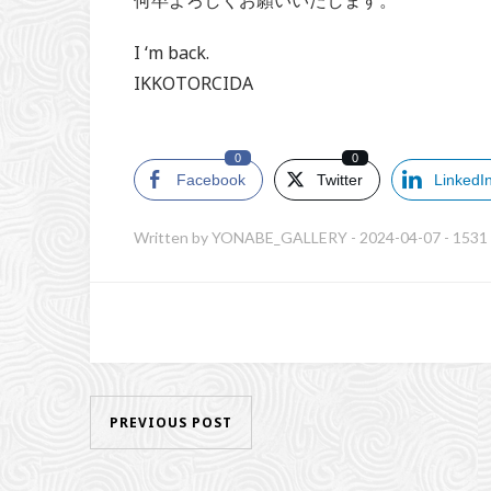
何卒よろしくお願いいたします。
I ‘m back.
IKKOTORCIDA
0
0
Facebook
Twitter
LinkedI
Written by
YONABE_GALLERY
-
2024-04-07
-
1531
PREVIOUS POST