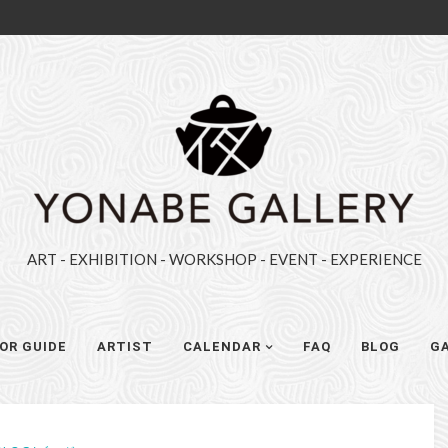
YONABE
GALLERY（ヨ
ナ
べ
ギ
ART - EXHIBITION - WORKSHOP - EVENT - EXPERIENCE
ャ
ラ
リ
OR GUIDE
ARTIST
CALENDAR
FAQ
BLOG
GA
ー）